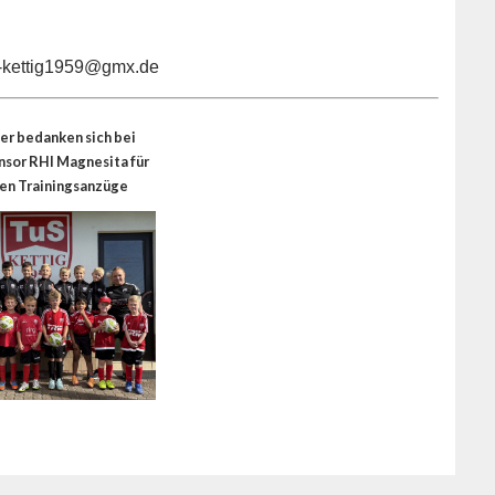
s-kettig1959@gmx.de
er bedanken sich bei
nsor RHI Magnesita für
len Trainingsanzüge