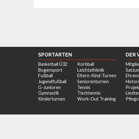
SPORTARTEN
DER 
Basketball Ü32
Korbball
Mitgli
Bogensport
Leichtathletik
Satzu
Fußball
Eltern-Kind-Turnen
Ehren
Jugendfußball
Seniorenturnen
Histor
G-Junioren
Tennis
Projek
Gymnastik
Tischtennis
Liedte
Kinderturnen
Work-Out Training
Pfings