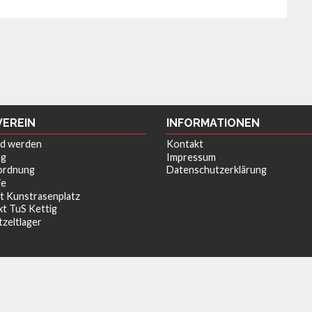
VEREIN
INFORMATIONEN
ed werden
Kontakt
ng
Impressum
ordnung
Datenschutzerklärung
ie
t Kunstrasenplatz
xt TuS Kettig
tzeltlager