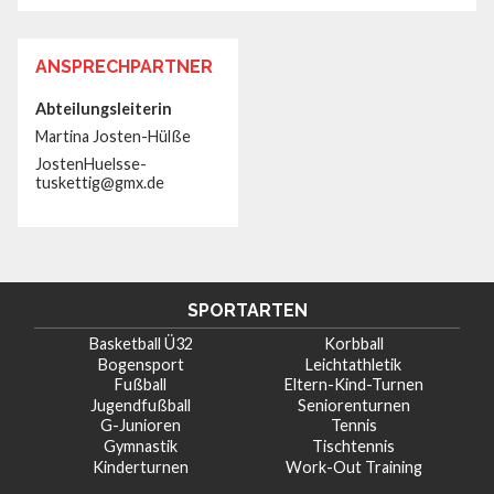
ANSPRECHPARTNER
Abteilungsleiterin
Martina Josten-Hülße
JostenHuelsse-
tuskettig@gmx.de
SPORTARTEN
Basketball Ü32
Korbball
Bogensport
Leichtathletik
Fußball
Eltern-Kind-Turnen
Jugendfußball
Seniorenturnen
G-Junioren
Tennis
Gymnastik
Tischtennis
Kinderturnen
Work-Out Training